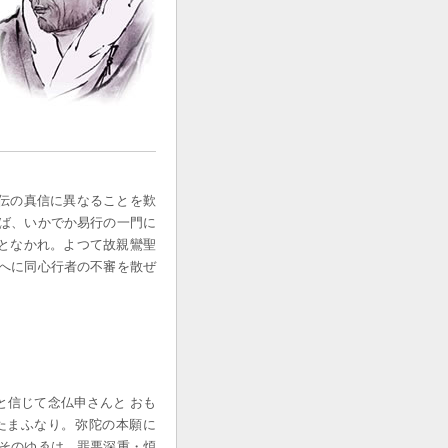
伝の真信に異なることを歎
んば、いかでか易行の一門に
となかれ。よつて故親鸞聖
とへに同心行者の不審を散ぜ
と信じて念仏申さんと おも
たまふなり。弥陀の本願に
。そのゆゑは、罪悪深重・煩