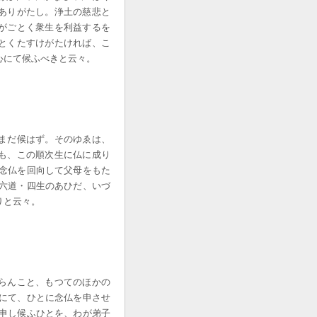
ありがたし。浄土の慈悲と
がごとく衆生を利益するを
とくたすけがたければ、こ
心にて候ふべきと云々。
まだ候はず。そのゆゑは、
も、この順次生に仏に成り
、念仏を回向して父母をもた
、六道・四生のあひだ、いづ
りと云々。
らんこと、もつてのほかの
ひにて、ひとに念仏を申させ
仏申し候ふひとを、わが弟子