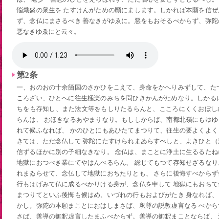
悩熾盛の衆生を たすけんがための願にまします。しかれば本願を信
ず、念仏にまさるべき 善なきがゆゑに。悪をもおそるべからず、弥
悪なきゆゑにと云々。
第2条
一、おのおの十余箇国のさかひをこえて、身命をかへりみずして、た
ころざい、ひとへに往生極楽のみちを問ひきかんがためなり。しかる
ちをも存知し、また法文等をもしりたるらんと、こころにくくおぼし
らんは、 おほきなるあやまりなり。もししからば、南都北嶺にもゆ
れて候ふなれば、 かのひとにもあひたてまつりて、往生の要よくよ
きては、ただ念仏して 弥陀にたすけられまゐらすべしと、よきひと
信ずるほかに別の子細なきなり。 念仏は、まことに浄土に生るるた
地獄におつべき業にてやはんべるらん。 総じてもつて存知せざるな
れまゐらせて、念仏して地獄におちたりとも、 さらに後悔すべから
行もはげみて仏に成るべかりける身が、念仏を申して 地獄にもおち
まつりてといふ後悔も候はめ。いづれの行もおよびがたき 身なれば
かし。弥陀の本願まことにおはしまさば、釈尊の説教虚言なる べか
さば、善導の御釈虚言したまふべからず。善導の御釈まことならば、