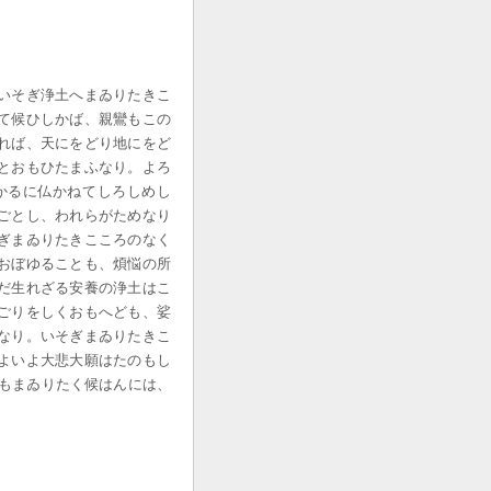
いそぎ浄土へまゐりたきこ
て候ひしかば、親鸞もこの
れば、天にをどり地にをど
とおもひたまふなり。よろ
かるに仏かねてしろしめし
ごとし、われらがためなり
ぎまゐりたきこころのなく
おぼゆることも、煩悩の所
だ生れざる安養の浄土はこ
ごりをしくおもへども、娑
なり。いそぎまゐりたきこ
よいよ大悲大願はたのもし
へもまゐりたく候はんには、