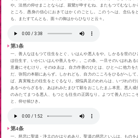
や。法然の仰せまことならば、親鸞が申すむね、またもつてむなしか
ところ、愚身の信心におきてはかくのごとし。このうへは、念仏をと
も、またすてんとも、面々の御はからひなりと云々。
第3条
一、善人なほもつて往生をとぐ、いはんや悪人をや。しかるを世のひ
ほ往生す、いかにいはんや善人をや」。この条、一旦そのいはれある
意趣にそむけり。そのゆゑは、自力作善のひとは、ひとへに他力をた
だ、弥陀の本願にあらず。しかれども、自力のこころをひるがへして
ば、真実報土の往生をとぐるなり。煩悩具足のわれらは、いづれの行
あるべからざるを、あはれみたまひて願をおこしたまふ本意、悪人成
のみたてまつる悪人、もつとも往生の正因なり。よつて善人だにこそ
と、仰せ候ひき。
第4条
一、慈悲に聖道・浄土のかはりめあり。聖道の慈悲といふは、ものを