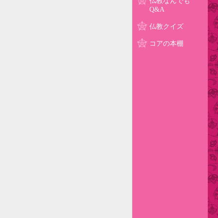
仏教なんでも
Q&A
仏教クイズ
コアの本棚