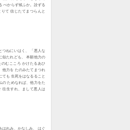
る べからず候ふか。詮ずる
りて 信じたてまつらんと
とつねにいはく、 「悪人な
に似たれども、 本願他力の
のむこころ かけたるあひ
、他力を たのみたてまつれ
にても 生死をはなるること
仏の ためなれば、他力をた
 往生すれ、まして悪人は
あはれみ、かなしみ、 はぐ