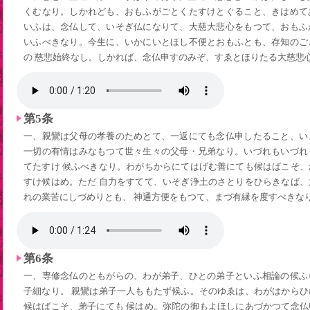
くむなり。しかれども、おもふがごとくたすけとぐること、きはめて
いふは、念仏して、いそぎ仏になりて、大慈大悲心をもつて、おもふ
いふべきなり。今生に、いかにいとほし不便とおもふとも、存知のご
の 慈悲始終なし。しかれば、念仏申すのみぞ、すゑとほりたる大慈悲
第5条
一、親鸞は父母の孝養のためとて、一返にても念仏申したること、い
一切の有情はみなもつて世々生々の父母・兄弟なり。いづれもいづれ
てたすけ 候ふべきなり。わがちからにてはげむ善にても候はばこそ
すけ候はめ。ただ 自力をすてて、いそぎ浄土のさとりをひらきなば
れの業苦にしづめりとも、 神通方便をもつて、まづ有縁を度すべきな
第6条
一、専修念仏のともがらの、わが弟子、ひとの弟子といふ相論の候ふ
子細なり。 親鸞は弟子一人ももたず候ふ。そのゆゑは、わがはから
候はばこそ、弟子にても 候はめ。弥陀の御もよほしにあづかつて念