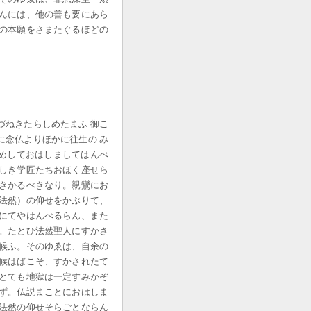
ぜんには、他の善も要にあら
陀の本願をさまたぐるほどの
づねきたらしめたまふ 御こ
に念仏よりほかに往生の み
めしておはしましてはんべ
ゆしき学匠たちおほく座せら
くきかるべきなり。親鸞にお
（法然）の仰せをかぶりて、
ねにてやはんべるらん、また
り。たとひ法然聖人にすかさ
ず候ふ。そのゆゑは、自余の
て候はばこそ、すかされたて
、とても地獄は一定すみかぞ
らず。仏説まことにおはしま
 法然の仰せそらごとならん