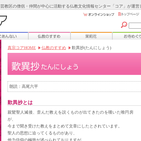
)安芸教区の僧侶・仲間が中心に活動する仏教文化情報センター「コア」が運営
真宗コアHOME
仏教のすすめ
歎異抄(たんにしょう)
朗読：高尾六平
歎異抄とは
親鸞聖人滅後、歪んだ教えを説くものが出てきたのを嘆いた唯円房
が、
今まで聞き受けた教えをまとめて文章にしたとされています。
聖人の思想に迫ってくるものがあり、
他力信仰の極致が述べられておりますが、