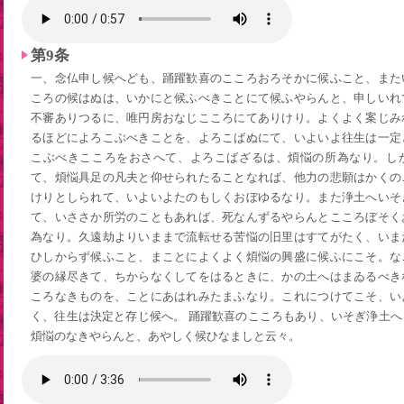
第9条
一、念仏申し候へども、踊躍歓喜のこころおろそかに候ふこと、また
ころの候はぬは、いかにと候ふべきことにて候ふやらんと、申しいれ
不審ありつるに、唯円房おなじこころにてありけり。よくよく案じみ
るほどによろこぶべきことを、よろこばぬにて、いよいよ往生は一定
こぶべきこころをおさへて、よろこばざるは、煩悩の所為なり。し
て、煩悩具足の凡夫と仰せられたることなれば、他力の悲願はかくの
けりとしられて、いよいよたのもしくおぼゆるなり。また浄土へいそ
て、いささか所労のこともあれば、死なんずるやらんとこころぼそく
為なり。久遠劫よりいままで流転せる苦悩の旧里はすてがたく、いま
ひしからず候ふこと、まことによくよく煩悩の興盛に候ふにこそ。な
婆の縁尽きて、ちからなくしてをはるときに、かの土へはまゐるべき
ころなきものを、ことにあはれみたまふなり。これにつけてこそ、い
く、往生は決定と存じ候へ。 踊躍歓喜のこころもあり、いそぎ浄土
煩悩のなきやらんと、あやしく候ひなましと云々。