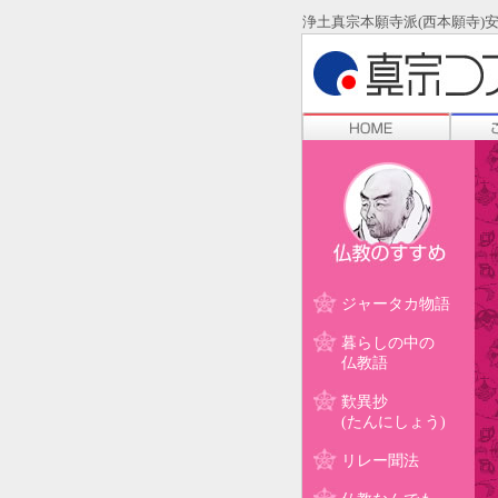
浄土真宗本願寺派(西本願寺
ジャータカ物語
暮らしの中の
仏教語
歎異抄
(たんにしょう)
リレー聞法