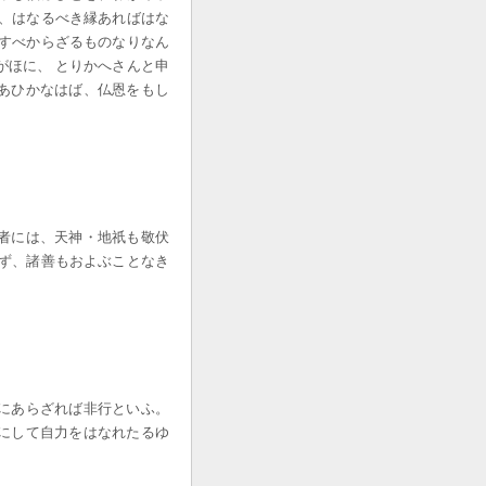
ひ、はなるべき縁あればはな
生すべからざるものなりなん
がほに、 とりかへさんと申
あひかなはば、仏恩をもし
者には、天神・地祇も敬伏
はず、諸善もおよぶことなき
にあらざれば非行といふ。
にして自力をはなれたるゆ