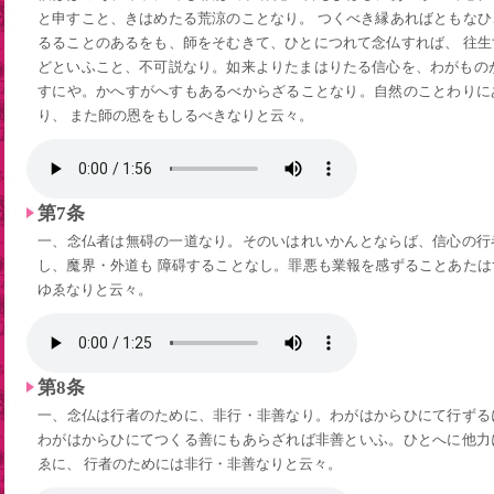
と申すこと、きはめたる荒涼のことなり。 つくべき縁あればともな
るることのあるをも、師をそむきて、ひとにつれて念仏すれば、 往
どといふこと、不可説なり。如来よりたまはりたる信心を、わがもの
すにや。かへすがへすもあるべからざることなり。自然のことわりに
り、 また師の恩をもしるべきなりと云々。
第7条
一、念仏者は無碍の一道なり。そのいはれいかんとならば、信心の行
し、魔界・外道も 障碍することなし。罪悪も業報を感ずることあた
ゆゑなりと云々。
第8条
一、念仏は行者のために、非行・非善なり。わがはからひにて行ずる
わがはからひにてつくる善にもあらざれば非善といふ。ひとへに他力
ゑに、 行者のためには非行・非善なりと云々。