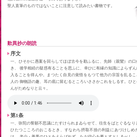
聖人直筆のものではないことに注意して読みたい書物です。
歎異抄の朗読
序文
一、ひそかに愚案を回らしてほぼ古今を勘ふるに、先師（親鸞）の口
き、 後学相続の疑惑有ることを思ふに、幸ひに有縁の知識によらず
入ることを得んや。まつたく自見の覚悟をもつて他力の宗旨を乱るこ
人の 御物語の趣、耳の底に留むるところいささかこれをしるす。ひ
んがためなりと云々。
第1条
一、弥陀の誓願不思議にたすけられまゐらせて、往生をばとぐるなり
ひたつこころのおこるとき、すなわち摂取不捨の利益にあづけしめ
は、 老少・善悪のひとをえらばれず、ただ信心を要とすとしるべし