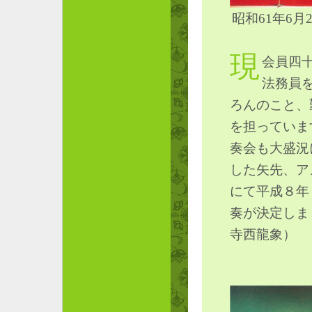
昭和61年6
現
会員四
法務員
ろんのこと、
を担っていま
奏会も大盛況
した矢先、ア
にて平成８年
奏が決定しま
寺西龍象）