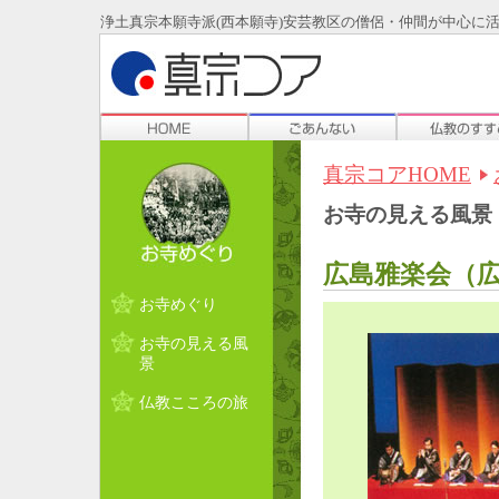
浄土真宗本願寺派(西本願寺)安芸教区の僧侶・仲間が中心に
真宗コアHOME
お寺の見える風景
広島雅楽会
（
お寺めぐり
お寺の見える風
景
仏教こころの旅